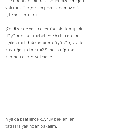
st.Sabestian, bir nata kadar sizce değeri 
yok mu? Gerçekten pazarlanamaz mı? 
İşte asıl soru bu.
Şimdi siz de yakın geçmişe bir dönüp bir 
düşünün, her mahallede birbiri ardına 
açılan tatlı dükkanlarını düşünün, siz de 
kuyruğa girdiniz mi? Şimdi o uğruna 
kilometrelerce yol gidile
n ya da saatlerce kuyruk beklenilen 
tatlılara yakından bakalım.