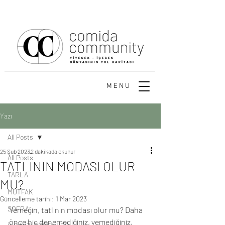
MENU
Yazı
All Posts
25 Şub 2023
2 dakikada okunur
All Posts
TATLININ MODASI OLUR
TARLA
MU?
MUTFAK
Güncelleme tarihi:
1 Mar 2023
SOFRA
Yemeğin, tatlının modası olur mu? Daha 
önce hiç denemediğiniz, yemediğiniz, 