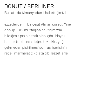
DONUT / BERLINER
Bu tatlı da Almanya’dan ithal ettiğimiz l
ezzetlerden… bir çeşit Alman çöreği. Yine 
dönüp Türk mutfağına baktığımızda 
bildiğimiz pişinin tatlı olanı gibi . Mayalı 
hamur toplarının doğru teknikle, yağı 
çekmeden pişirilmesi sonrası içerisinin 
reçel, marmelat çikolata gibi lezzetlerle 
doldurulup üstüne pudra şekeri veya 
renkli şekerler serpilerek servis edildiği 
bir klasik. Ülkemizde bir çok yerde 
özellikle çok renkli üst süslemeleriyle çok 
çekici bir vitrin oluşturabilen ve çok tercih 
edilen bir tatlı olmaya devam ediyor.