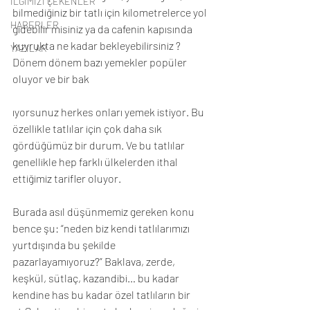
İLGİMİZİ ÇEKENLER
bilmediğiniz bir tatlı için kilometrelerce yol 
HABERLER
gidebilir misiniz ya da cafenin kapısında 
kuyrukta ne kadar bekleyebilirsiniz ? 
YAZILAR
Dönem dönem bazı yemekler popüler 
oluyor ve bir bak
ıyorsunuz herkes onları yemek istiyor. Bu 
özellikle tatlılar için çok daha sık 
gördüğümüz bir durum. Ve bu tatlılar 
genellikle hep farklı ülkelerden ithal 
ettiğimiz tarifler oluyor. 
Burada asıl düşünmemiz gereken konu 
bence şu: “neden biz kendi tatlılarımızı 
yurtdışında bu şekilde 
pazarlayamıyoruz?” Baklava, zerde, 
keşkül, sütlaç, kazandibi… bu kadar 
kendine has bu kadar özel tatlıların bir 