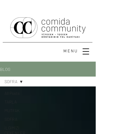
MENU
BLOG
SOFRA
All Posts
TARLA
MUTFAK
SOFRA
İLGİMİZİ
ÇEKENLER