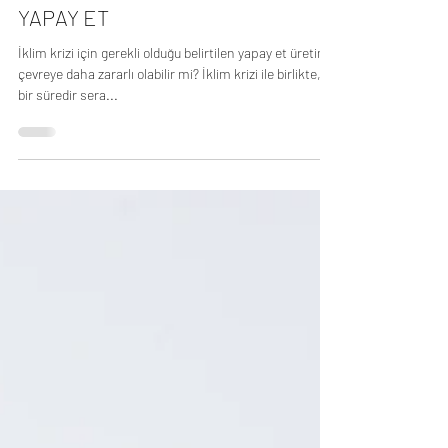
18 Şub 2024
2 dakikada okunur
SOFRA
YAPAY ET
İklim krizi için gerekli olduğu belirtilen yapay et üretimi
çevreye daha zararlı olabilir mi? İklim krizi ile birlikte,
bir süredir sera...