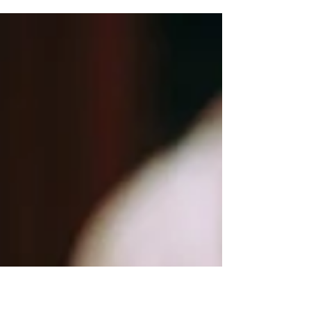
kurabiyesi gibi farklı isimler ve şekillerde, tüm dünyada
popüler olan ve en çok da bu...