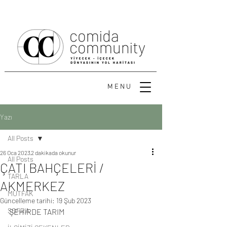
MENU
Yazı
All Posts
26 Oca 2023
2 dakikada okunur
All Posts
ÇATI BAHÇELERİ /
TARLA
AKMERKEZ
MUTFAK
Güncelleme tarihi:
19 Şub 2023
SOFRA
ŞEHİRDE TARIM