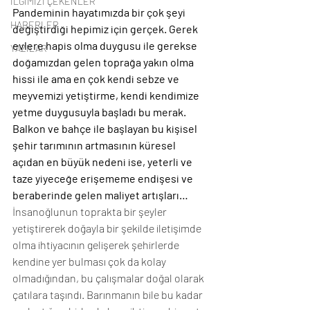
İLGİMİZİ ÇEKENLER
Pandeminin hayatımızda bir çok şeyi 
HABERLER
değiştirdiği hepimiz için gerçek. Gerek 
evlere hapis olma duygusu ile gerekse 
YAZILAR
doğamızdan gelen toprağa yakın olma 
hissi ile ama en çok kendi sebze ve 
meyvemizi yetiştirme, kendi kendimize 
yetme duygusuyla başladı bu merak. 
Balkon ve bahçe ile başlayan bu kişisel 
şehir tarımının artmasının küresel 
açıdan en büyük nedeni ise, yeterli ve 
taze yiyeceğe erişememe endişesi ve 
beraberinde gelen maliyet artışları… 
İnsanoğlunun toprakta bir şeyler 
yetiştirerek doğayla bir şekilde iletişimde 
olma ihtiyacının gelişerek şehirlerde 
kendine yer bulması çok da kolay 
olmadığından, bu çalışmalar doğal olarak 
çatılara taşındı. Barınmanın bile bu kadar 