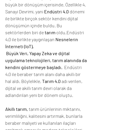
büyük bir dönüşüm içerisinde. Özellikle 4. 
Sanayi Devrimi, yani
 Endüstri 4.0
 dönemi 
ile birlikte birçok sektör kendini dijital 
dönüşümün içinde buldu. Bu 
sektörlerden biri de 
tarım 
oldu.Endüstri 
4.0 ile birlikte yaygınlaşan 
Nesnelerin 
İnterneti (IoT), 
 Büyük Veri, Yapay Zeka ve dijital 
uygulama teknolojileri, tarım alanında da 
kendini göstermeye başladı.  
Endüstri 
4.0 ile beraber tarım alanı daha akıllı bir 
hal aldı. Böylelikle, 
Tarım 4.0
 adı verilen, 
dijital ve akıllı tarım devri olarak da 
adlandırılan yeni bir dönem oluştu. 
Akıllı tarım,
 tarım ürünlerinin miktarını, 
verimliliğini, kalitesini artırmak, bunlarla 
beraber maliyeti ve kullanılan ilaçları 
azaltmak amacıyla modern teknolojileri 