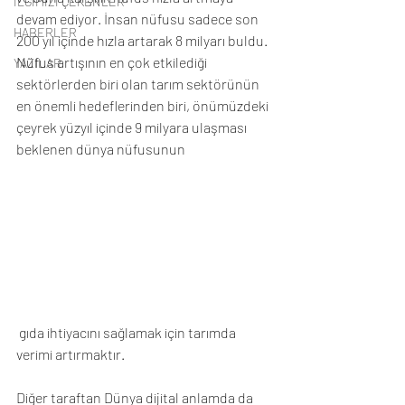
İLGİMİZİ ÇEKENLER
devam ediyor. İnsan nüfusu sadece son 
HABERLER
200 yıl içinde hızla artarak 8 milyarı buldu. 
Nüfus artışının en çok etkilediği 
YAZILAR
sektörlerden biri olan tarım sektörünün 
en önemli hedeflerinden biri, önümüzdeki 
çeyrek yüzyıl içinde 9 milyara ulaşması 
beklenen dünya nüfusunun
 gıda ihtiyacını sağlamak için tarımda 
verimi artırmaktır.
Diğer taraftan Dünya dijital anlamda da 