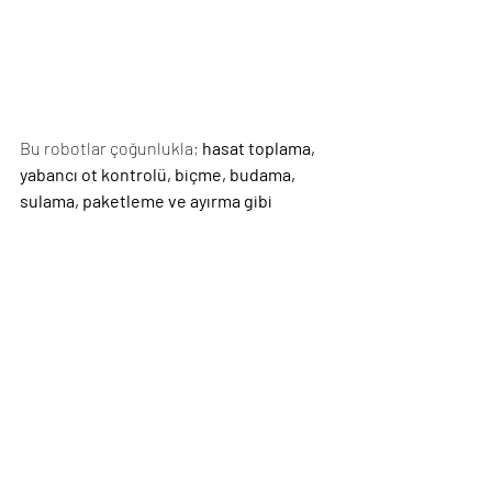
Bu robotlar çoğunlukla; 
hasat toplama, 
yabancı ot kontrolü, biçme, budama, 
sulama, paketleme ve ayırma gibi 
işlemlerde kullanılıyor.
Kaynak: 
www.doganinsesiturkiye.com
sürdürülebilirlik
gıda
tarım
doğa
dünya
dijital
yapayzeka
üretim
nüfus
TARLA